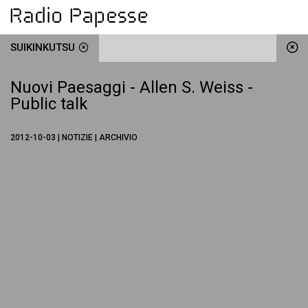
SUIKINKUTSU
Nuovi Paesaggi - Allen S. Weiss -
Public talk
2012-10-03 | NOTIZIE | ARCHIVIO