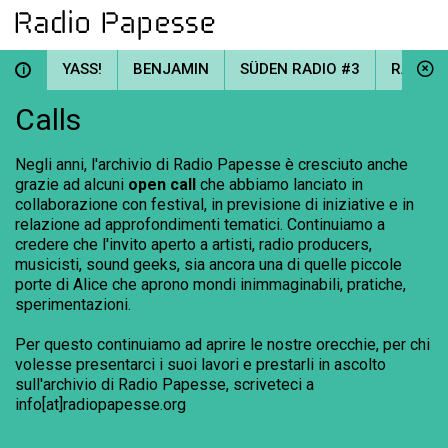
YASS!
BENJAMIN
SÜDEN RADIO #3
RADIO 
i
Calls
Negli anni, l'archivio di Radio Papesse è cresciuto anche
grazie ad alcuni
open call
che abbiamo lanciato in
collaborazione con festival, in previsione di iniziative e in
relazione ad approfondimenti tematici. Continuiamo a
credere che l'invito aperto a artisti, radio producers,
musicisti, sound geeks, sia ancora una di quelle piccole
porte di Alice che aprono mondi inimmaginabili, pratiche,
sperimentazioni.
Per questo continuiamo ad aprire le nostre orecchie, per chi
volesse presentarci i suoi lavori e prestarli in ascolto
sull'archivio di Radio Papesse, scriveteci a
info[at]radiopapesse.org