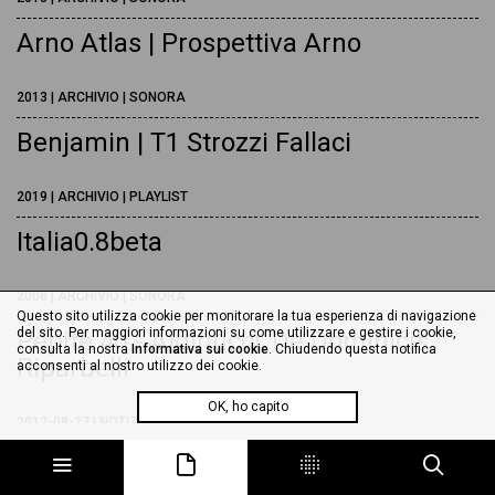
Arno Atlas | Prospettiva Arno
2013 | ARCHIVIO | SONORA
Benjamin | T1 Strozzi Fallaci
2019 | ARCHIVIO | PLAYLIST
Italia0.8beta
2008 | ARCHIVIO | SONORA
Questo sito utilizza cookie per monitorare la tua esperienza di navigazione
del sito. Per maggiori informazioni su come utilizzare e gestire i cookie,
Pepite 40 - Aldinucci, De Dominicis,
consulta la nostra
Informativa sui cookie
. Chiudendo questa notifica
Riparbelli
acconsenti al nostro utilizzo dei cookie.
OK, ho capito
2012-08-27 | NOTIZIE | ARCHIVIO
Selezione Naturale - Sei dj per un
archivio