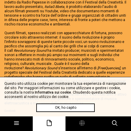
indetto da Radio Papesse in collaborazione con il Festival della Creatività. Il
lavoro audio presentato,
Italia0.8beta
, è prodotto elaborando l'audio di
alcuni filmati presenti su Youtube, video che documentano momenti di
tensione e scontro tra forze dell'ordine e gruppi organizzati di cittadini uniti
in difesa delle proprie case, terre, interessi di fronte a poteri che mettono a
rischio risorse economiche e ambientali.
Questi filmati, spesso realizzati con apparecchiature di fortuna, possono
circolare solo attraverso internet: il suono della rivoluzione è proprio
l’infinito sovrapporsi di queste tante piccole voci; un suono rivoluzionario e
pacifico che assomiglia più al canto dei grilli che ai colpi di cannone.
Il call
Revolutionary Sound
ha invitato producer, musicisti e sperimentatori
sonori a riflettere in modo più ampio sui movimenti e sugli individui che
hanno innescato moti di rinnovamento sociale, politico, economico,
religioso, culturale, musicale...Quale è il suono della
rivoluzione?
Revolutionary Sound
s’inserisce all’interno di
[FreeQuencies]
, un
progetto speciale del Festival della Creatività dedicato a quelle esperienze
radiofoniche che hanno svolto un ruolo di collante comunitario in
situazioni di conflitto e tensioni politiche; una mostra all’interno del festival,
Questo sito utilizza cookie per monitorare la tua esperienza di navigazione
ma anche un momento di riflessione e incontro.
del sito. Per maggiori informazioni su come utilizzare e gestire i cookie,
consulta la nostra
Informativa sui cookie
. Chiudendo questa notifica
Giulio Aldinucci, a.k.a. Obsil, è nato a Siena nel 1981 e da molti anni è attivo
acconsenti al nostro utilizzo dei cookie.
nella scena musicale come compositore e sperimentatore di musica
elettroacustica e nel campo della ricerca sonora.
OK, ho capito
Condividi
Tag