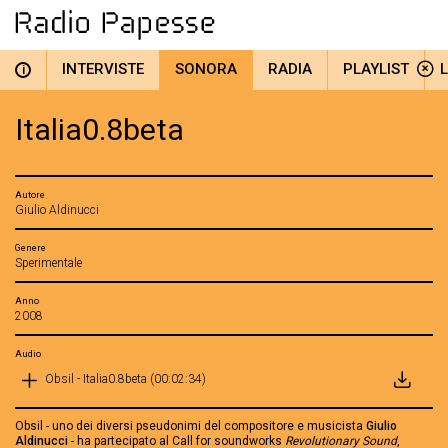
INTERVISTE
SONORA
RADIA
PLAYLIST
i
Italia0.8beta
Autore
Giulio Aldinucci
Genere
Sperimentale
Anno
2008
Audio
Obsil - Italia0.8beta (00:02:34)
Obsil - uno dei diversi pseudonimi del compositore e musicista
Giulio
Aldinucci
- ha partecipato al Call for soundworks
Revolutionary Sound
,