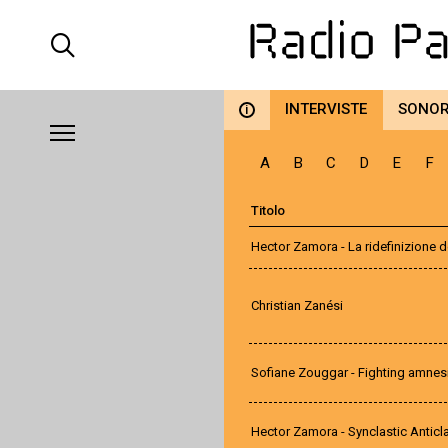
INTERVISTE
SONO
i
A
B
C
D
E
F
Titolo
Hector Zamora - La ridefinizione d
Christian Zanési
Sofiane Zouggar - Fighting amnes
Hector Zamora - Synclastic Anticla