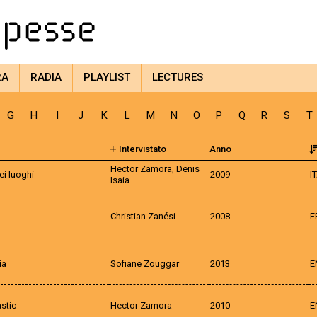
RA
RADIA
PLAYLIST
LECTURES
G
H
I
J
K
L
M
N
O
P
Q
R
S
T
Intervistato
Anno
Hector Zamora, Denis
ei luoghi
2009
I
Isaia
Christian Zanési
2008
F
ia
Sofiane Zouggar
2013
E
stic
Hector Zamora
2010
E