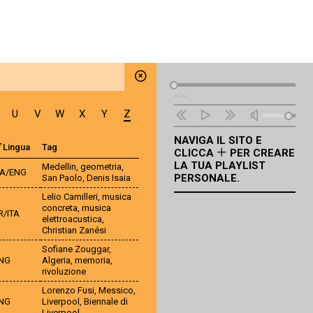
Lettore
--:--
Audio
U
V
W
X
Y
Z
NAVIGA IL SITO E
Lingua
Tag
CLICCA
PER CREARE
LA TUA PLAYLIST
Medellin
,
geometria
,
TA/ENG
PERSONALE.
San Paolo
,
Denis Isaia
Lelio Camilleri
,
musica
concreta
,
musica
R/ITA
elettroacustica
,
Christian Zanési
Sofiane Zouggar
,
NG
Algeria
,
memoria
,
rivoluzione
Lorenzo Fusi
,
Messico
,
NG
Liverpool
,
Biennale di
Liverpool