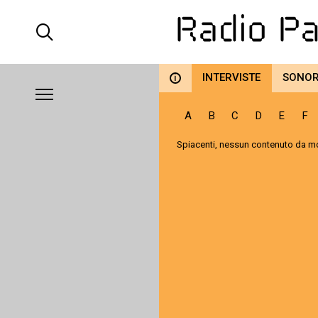
INTERVISTE
SONO
i
A
B
C
D
E
F
Spiacenti, nessun contenuto da mo