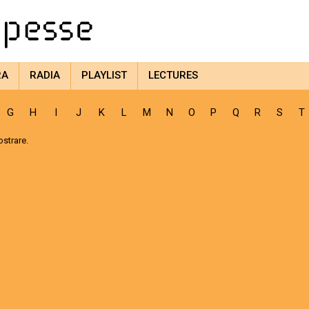
RA
RADIA
PLAYLIST
LECTURES
G
H
I
J
K
L
M
N
O
P
Q
R
S
T
strare.