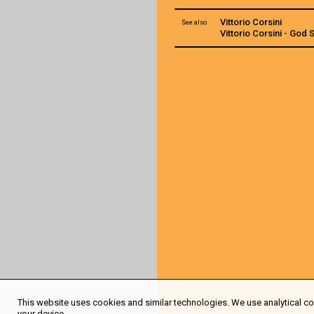
Vittorio Corsini
See also
Vittorio Corsini - God
This website uses cookies and similar technologies. We use analytical coo
your device.