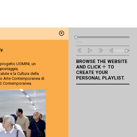
Audio
--:--
Player
ly.
BROWSE THE WEBSITE
 progetto UOMINI, un
AND CLICK
TO
postaggia
,
CREATE YOUR
lute e la Cultura della
PERSONAL PLAYLIST.
tro Arte Contemporanea di
 SMS Contemporanea.