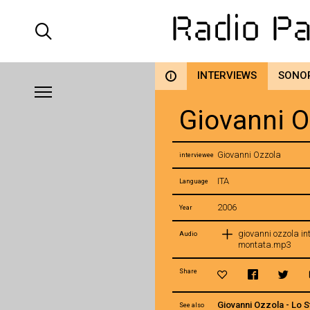
INTERVIEWS
SONO
i
Giovanni O
Giovanni Ozzola
interviewee
ITA
Language
2006
Year
giovanni ozzola in
Audio
montata.mp3
Share
Giovanni Ozzola - Lo 
See also