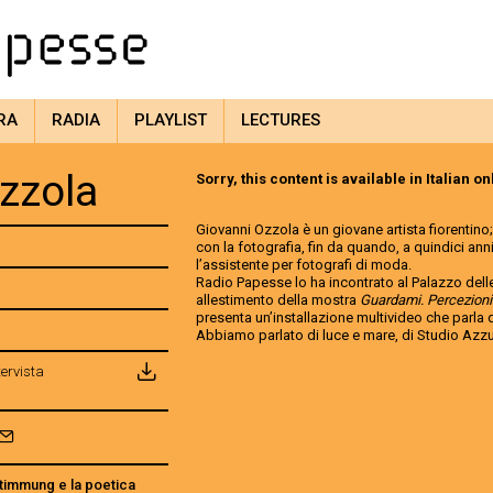
RA
RADIA
PLAYLIST
LECTURES
zzola
Sorry, this content is available in Italian on
Giovanni Ozzola è un giovane artista fiorentino
con la fotografia, fin da quando, a quindici anni
l’assistente per fotografi di moda.
Radio Papesse lo ha incontrato al Palazzo delle
allestimento della mostra
Guardami. Percezioni
presenta un’installazione multivideo che parla 
Abbiamo parlato di luce e mare, di Studio Azz
tervista
Stimmung e la poetica