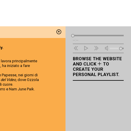
Audio
--:--
Player
ly.
BROWSE THE WEBSITE
; lavora principalmente
AND CLICK
TO
, ha iniziato a fare
CREATE YOUR
PERSONAL PLAYLIST.
 Papesse, nei giorni di
 del Video
, dove Ozzola
di cuore.
urro e Nam June Paik.