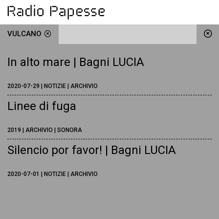
VULCANO
In alto mare | Bagni LUCIA
2020-07-29 | NOTIZIE | ARCHIVIO
Linee di fuga
2019 | ARCHIVIO | SONORA
Silencio por favor! | Bagni LUCIA
2020-07-01 | NOTIZIE | ARCHIVIO