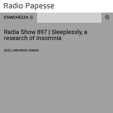
STANCHEZZA
Radia Show 897 | Sleeplessly, a
research of insomnia
2022 | ARCHIVIO | RADIA