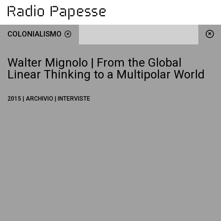
COLONIALISMO
Walter Mignolo | From the Global
Linear Thinking to a Multipolar World
2015 | ARCHIVIO | INTERVISTE