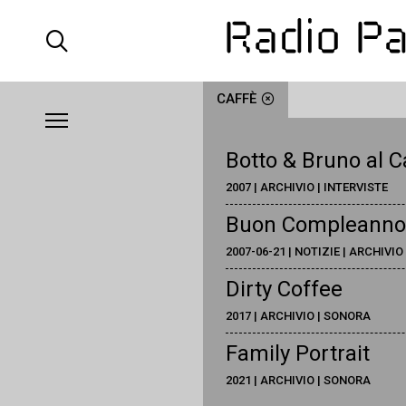
CAFFÈ
Botto & Bruno al C
2007 | ARCHIVIO | INTERVISTE
Buon Compleanno 
2007-06-21 | NOTIZIE | ARCHIVIO
Dirty Coffee
2017 | ARCHIVIO | SONORA
Family Portrait
2021 | ARCHIVIO | SONORA