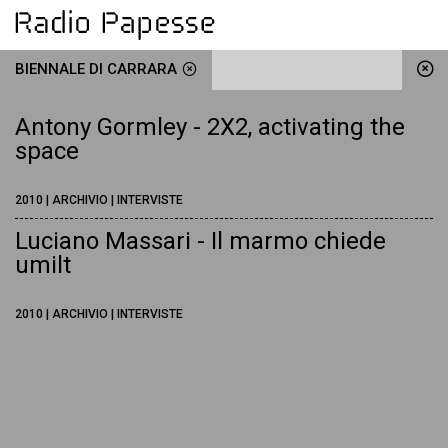
BIENNALE DI CARRARA
Antony Gormley - 2X2, activating the
space
2010 | ARCHIVIO | INTERVISTE
Luciano Massari - Il marmo chiede
umilt
2010 | ARCHIVIO | INTERVISTE