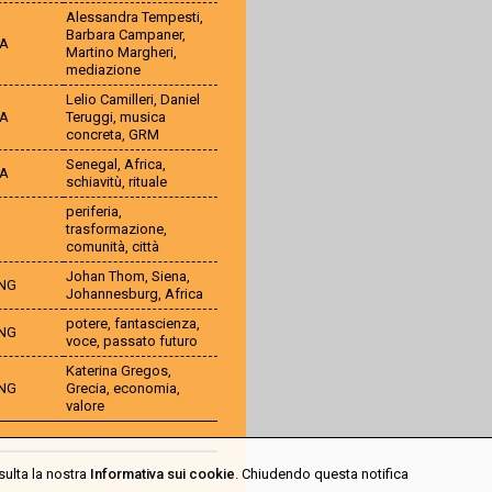
Alessandra Tempesti
,
Barbara Campaner
,
TA
Martino Margheri
,
mediazione
Lelio Camilleri
,
Daniel
TA
Teruggi
,
musica
concreta
,
GRM
Senegal
,
Africa
,
TA
schiavitù
,
rituale
periferia
,
trasformazione
,
comunità
,
città
Johan Thom
,
Siena
,
NG
Johannesburg
,
Africa
potere
,
fantascienza
,
NG
voce
,
passato futuro
Katerina Gregos
,
NG
Grecia
,
economia
,
valore
sulta la nostra
Informativa sui cookie
. Chiudendo questa notifica