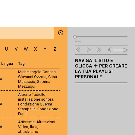
Lettore
--:--
Audio
U
V
W
X
Y
Z
NAVIGA IL SITO E
Lingua
Tag
CLICCA
PER CREARE
LA TUA PLAYLIST
Michelangelo Consani
,
PERSONALE.
Giovanni Ozzola
,
Casa
TA
Masaccio
,
Sabrina
Mezzaqui
Alberto Tadiello
,
installazione sonora
,
TA
Fondazione Querini
Stampalia
,
Fondazione
Furla
Artissima
,
Alterazioni
TA
Video
,
Ikea
,
abusivismo