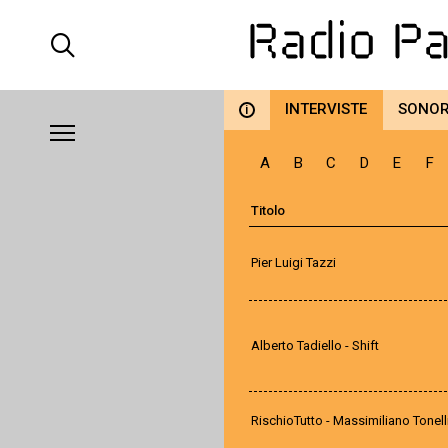
INTERVISTE
SONO
i
A
B
C
D
E
F
Titolo
Pier Luigi Tazzi
Alberto Tadiello - Shift
RischioTutto - Massimiliano Tonell