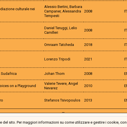
Alessio Bertini, Barbara
diazione culturale nei
Campaner, Alessandra
2008
I
Tempesti
Daniel Teruggi, Lelio
2008
I
Camilleri
Omraam Tatcheda
2018
I
Lorenzo Tripodi
2021
IT
 Sudafrica
Johan Thom
2008
E
Valerie Tevere, Angel
Voices on a Playground
2010
E
Nevarez
ro
Stefanos Tsivopoulos
2013
E
—
 del sito. Per maggiori informazioni su come utilizzare e gestire i cookie, con