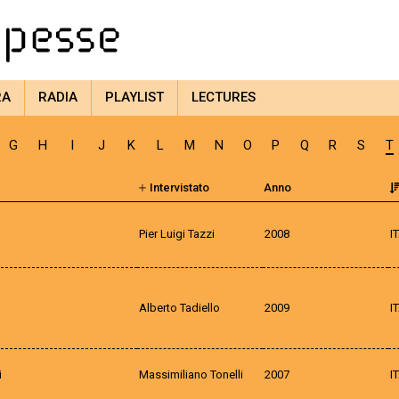
RA
RADIA
PLAYLIST
LECTURES
G
H
I
J
K
L
M
N
O
P
Q
R
S
T
Intervistato
Anno
Pier Luigi Tazzi
2008
I
Alberto Tadiello
2009
I
i
Massimiliano Tonelli
2007
I