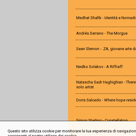
Medhat Shafik - Identità e Nomad
Andrés Serrano - The Morgue
Sean Slemon - .ZA, giovane arte d
Nedko Solakov - A Riffraff
Natascha Sadr Haghighian - There's
solo artist
Doris Salcedo - Where hope resid
Simon Starling - Constellation
Questo sito utilizza cookie per monitorare la tua esperienza di navigazione
acconsenti al nostro utilizzo dei cookie.