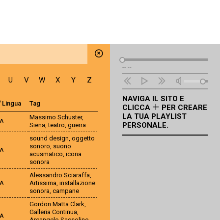
Lettore
--:--
Audio
U
V
W
X
Y
Z
NAVIGA IL SITO E
Lingua
Tag
CLICCA
PER CREARE
LA TUA PLAYLIST
Massimo Schuster
,
TA
PERSONALE.
Siena
,
teatro
,
guerra
sound design
,
oggetto
sonoro
,
suono
TA
acusmatico
,
icona
sonora
Alessandro Sciaraffa
,
TA
Artissima
,
installazione
sonora
,
campane
Gordon Matta Clark
,
Galleria Continua
,
TA
Arcangelo Sassolino
,