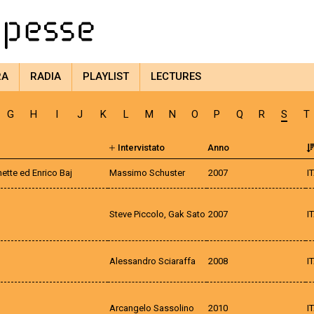
RA
RADIA
PLAYLIST
LECTURES
G
H
I
J
K
L
M
N
O
P
Q
R
S
T
Intervistato
Anno
ette ed Enrico Baj
Massimo Schuster
2007
I
Steve Piccolo, Gak Sato
2007
I
Alessandro Sciaraffa
2008
I
Arcangelo Sassolino
2010
I