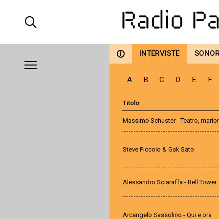
INTERVISTE
SONO
i
A
B
C
D
E
F
Titolo
Massimo Schuster - Teatro, marion
Steve Piccolo & Gak Sato
Alessandro Sciaraffa - Bell Tower
Arcangelo Sassolino - Qui e ora