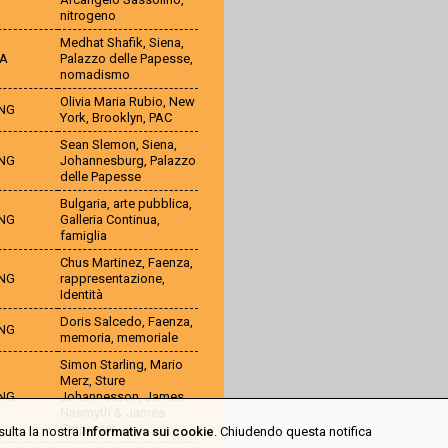
nitrogeno
Medhat Shafik
,
Siena
,
TA
Palazzo delle Papesse
,
nomadismo
Olivia Maria Rubio
,
New
NG
York
,
Brooklyn
,
PAC
Sean Slemon
,
Siena
,
NG
Johannesburg
,
Palazzo
delle Papesse
Bulgaria
,
arte pubblica
,
NG
Galleria Continua
,
famiglia
Chus Martinez
,
Faenza
,
NG
rappresentazione
,
Identità
Doris Salcedo
,
Faenza
,
NG
memoria
,
memoriale
Simon Starling
,
Mario
Merz
,
Sture
NG
Johannesson
,
James
Nasmyth & James
Carpenter
sulta la nostra
Informativa sui cookie
. Chiudendo questa notifica