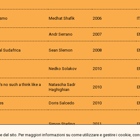
ismo
Medhat Shafik
2006
I
Andr Serrano
2007
E
al Sudafrica
Sean Slemon
2008
E
Nedko Solakov
2010
E
 no such a think like a
Natascha Sadr
2010
E
Haghighian
es
Doris Salcedo
2010
E
Simon Starling
2011
E
 del sito. Per maggiori informazioni su come utilizzare e gestire i cookie, con