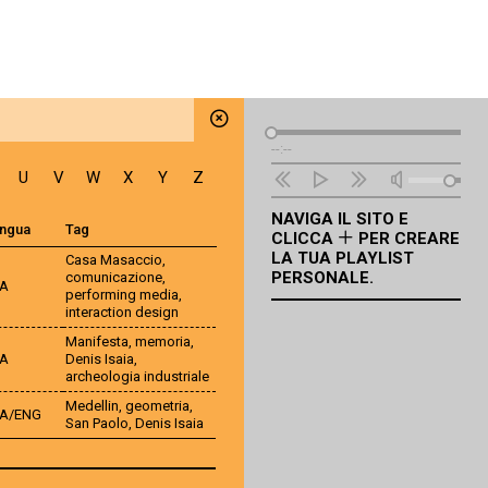
Lettore
--:--
Audio
U
V
W
X
Y
Z
NAVIGA IL SITO E
ingua
Tag
CLICCA
PER CREARE
LA TUA PLAYLIST
Casa Masaccio
,
PERSONALE.
comunicazione
,
TA
performing media
,
interaction design
Manifesta
,
memoria
,
TA
Denis Isaia
,
archeologia industriale
Medellin
,
geometria
,
TA/ENG
San Paolo
,
Denis Isaia