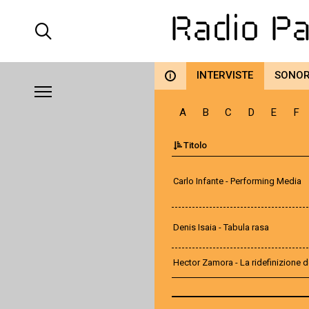
INTERVISTE
SONO
i
A
B
C
D
E
F
Titolo
Carlo Infante - Performing Media
Denis Isaia - Tabula rasa
Hector Zamora - La ridefinizione d