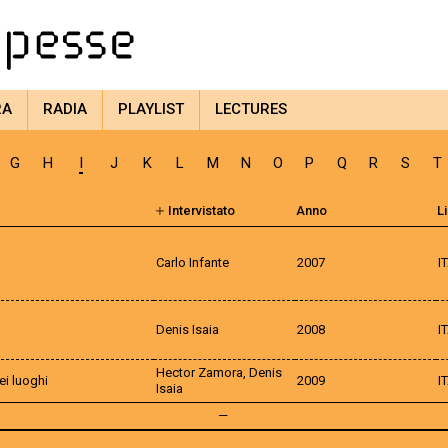
RA
RADIA
PLAYLIST
LECTURES
G
H
I
J
K
L
M
N
O
P
Q
R
S
T
Intervistato
Anno
L
Carlo Infante
2007
I
Denis Isaia
2008
I
Hector Zamora, Denis
ei luoghi
2009
I
Isaia
—