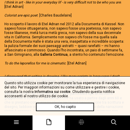
I think in art - like in your everyday lif - is very difficult not to be who you are
.
[Etel Adnan]
Colorist are epic poet
. [Charles Baudelaire]
Ho scoperto il lavoro di Etel Adnan nel 2012 alla Documenta di Kassel. Non
sapevo fosse ottuagenaria, non sapevo fosse una poetessa, non sapevo
fosse libanese, metà turca metà greca, non sapevo della sua decennale
vita in California. Semplicemente non sapevo chi fosse ma quella sala
della Documenta Halle è stata una vera, inaspettata e incredibile scoperta:
la pulizia formale dei suoi paesaggi astratti – quasi rarefatti – mi hanno
affascinato e commosso. Quando l’ho incontrata, un paio di settimane fa,
a San Gimignano, alla
Galleria Continua
, a stento ho contenuto l’emozione.
To do the leporellos for me is cinematic
. [Etel Adnan]
I discovered that writing is drawing, I like manuscripts in languages I don't
know because they are drawings. I was happy the day I discovered that the
Questo sito utilizza cookie per monitorare la tua esperienza di navigazione
act of writing is an act of drawing
. [Etel Adnan]
del sito. Per maggiori informazioni su come utilizzare e gestire i cookie,
consulta la nostra
Informativa sui cookie
. Chiudendo questa notifica
Abbiamo parlato dei suoi leporello – quel particolare tipo di taccuino
acconsenti al nostro utilizzo dei cookie.
giapponese a soffietto – un formato che ha usato a partire dagli anni 60 e
che si prestano come spazio ideale per la sua negoziazione tra scrittura e
disegno, laddove ogni esitazione è negata, dove il tempo della narrazione
OK, ho capito
visiva è espansa. I quattro leporello che presenta a San Gimignano non
hanno le dimensioni classiche da cartolina, piuttosto le pagine si
sviluppano in altezza, quasi volessero assecondare i ritratti che Etel Adnan
ha tracciato in bianco e nero e che parlano delle torri, delle architetture,
delle geometrie di San Gimignano. Qualcosa di ben diverso dai colori