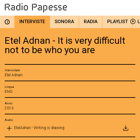
INTERVISTE
SONORA
RADIA
PLAYLIST
i
Etel Adnan - It is very difficult
not to be who you are
Intervistato
Etel Adnan
Lingua
ENG
Anno
2013
Audio
EtelAdnan - Writing is drawing