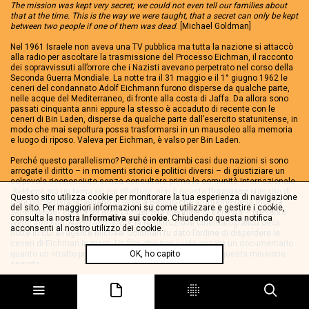
The mission was kept very secret; we could not even tell our families about
that at the time. This is the way we were taught, that a secret can only be kept
between two people if one of them was dead
. [Michael Goldman]
Nel 1961 Israele non aveva una TV pubblica ma tutta la nazione si attaccò
alla radio per ascoltare la trasmissione del Processo Eichman, il racconto
dei sopravvissuti all’orrore che i Nazisti avevano perpetrato nel corso della
Seconda Guerra Mondiale. La notte tra il 31 maggio e il 1° giugno 1962 le
ceneri del condannato Adolf Eichmann furono disperse da qualche parte,
nelle acque del Mediterraneo, di fronte alla costa di Jaffa. Da allora sono
passati cinquanta anni eppure la stesso è accaduto di recente con le
ceneri di Bin Laden, disperse da qualche parte dall’esercito statunitense, in
modo che mai sepoltura possa trasformarsi in un mausoleo alla memoria
e luogo di riposo. Valeva per Eichman, è valso per Bin Laden.
Perché questo parallelismo? Perché in entrambi casi due nazioni si sono
arrogate il diritto – in momenti storici e politici diversi – di giustiziare un
colpevole riconosciuto senza consultare prima la comunità internazionale.
Sebbene sia un tema su cui riflettere, non è questo l’interesse primario di
Questo sito utilizza cookie per monitorare la tua esperienza di navigazione
Dani Gal, artista israeliano di base a Berlino che all’interno della mostra
del sito. Per maggiori informazioni su come utilizzare e gestire i cookie,
IllumiNation
- curata da Bice Curiger alla Biennale di Venezia – presenta
consulta la nostra
Informativa sui cookie
. Chiudendo questa notifica
Night and Fog, Nacht und Nebel
, la ricostruzione cinematografica della
acconsenti al nostro utilizzo dei cookie.
notte in cui all’agente Michael Goldman fu dato l’ordine di disperdere le
ceneri di Eichman in mare. Un film che non vuole essere un documentario
quanto un ritratto psicologico di coloro a cui fu affidata questa missione
OK, ho capito
segreta.
Per Radio Papesse, Angelika Stepken ne ha parlato con l’artista, ex ospite a
Villa Romana – residenza di cui è direttrice – nel 2008.