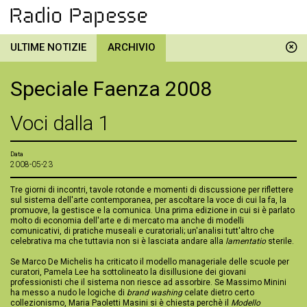
ULTIME NOTIZIE
ARCHIVIO
Speciale Faenza 2008
Voci dalla 1
Data
2008-05-23
Tre giorni di incontri, tavole rotonde e momenti di discussione per riflettere
sul sistema dell'arte contemporanea, per ascoltare la voce di cui la fa, la
promuove, la gestisce e la comunica. Una prima edizione in cui si è parlato
molto di economia dell'arte e di mercato ma anche di modelli
comunicativi, di pratiche museali e curatoriali; un'analisi tutt'altro che
celebrativa ma che tuttavia non si è lasciata andare alla
lamentatio
sterile.
Se Marco De Michelis ha criticato il modello manageriale delle scuole per
curatori, Pamela Lee ha sottolineato la disillusione dei giovani
professionisti che il sistema non riesce ad assorbire. Se Massimo Minini
ha messo a nudo le logiche di
brand washing
celate dietro certo
collezionismo, Maria Paoletti Masini si è chiesta perchè il
Modello