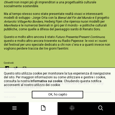
Olivetti
non inspiri più gli imprenditori a una progettualità culturale
socialmente sostenibile.
Ma al tempo stesso sono state presentate realtà vivaci e interessanti
modelli di sviluppo - Jorge Orta con la
Bienal del Fin del Mundo
e il progetto
Antarctic Village-No Borders
, Hedwig Fijen che ripensa nuovi modelli per
Manifesta
e le numerosi biennali in giro per il mondo - e politiche culturali
pubbliche, come quelle a difesa del paesaggio sardo di Renato Soru.
Questo e molto altro ancora è stato
Futuro Presente/Present Continuos
;
questo e molto altro ancora troverete su Radio Papesse: le voci e i suoni
del festival per uno speciale dedicato a chi non c'era e a quanti invece non
vogliono perdere traccia dei tre giorni faentini.
Condividi
Questo sito utilizza cookie per monitorare la tua esperienza di navigazione
del sito. Per maggiori informazioni su come utilizzare e gestire i cookie,
Tag
consulta la nostra
Informativa sui cookie
. Chiudendo questa notifica
Carlos Basualdo
,
Angela Vettese
,
Faenza
,
mercato dell'arte
,
Pier Luigi
acconsenti al nostro utilizzo dei cookie.
Sacco
,
economia dell'arte
OK, ho capito
Vedi anche
Speciale Faenza 2009
Carlos Basualdo - Musei, mercato e pratiche curatoriali
Pier Luigi Sacco - Arte contemporanea e distretti culturali evoluti
Antoni Muntadas