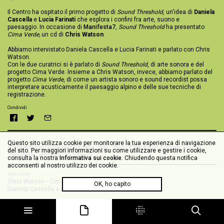
Il Centro ha ospitato il primo progetto di
Sound Threshold
, un'idea di
Daniela
Cascella
e
Lucia Farinati
che esplora i confini fra arte, suono e
paesaggio. In occasione di
Manifesta7
,
Sound Threshold
ha presentato
Cima Verde,
un cd di
Chris Watson
.
Abbiamo intervistato Daniela Cascella e Lucia Farinati e parlato con Chris
Watson.
Con le due curatrici si è parlato di
Sound Threshold
, di arte sonora e del
progetto Cima Verde. Insieme a Chris Watson, invece, abbiamo parlato del
progetto
Cima Verde
, di come un artista sonoro e sound recordist possa
interpretare acusticamente il paesaggio alpino e delle sue tecniche di
registrazione.
Condividi
Tag
Questo sito utilizza cookie per monitorare la tua esperienza di navigazione
Chris Watson
,
Daniela Cascella
,
Alpi
,
Terzo Paesaggio Sonoro
,
Sound
del sito. Per maggiori informazioni su come utilizzare e gestire i cookie,
Threshold
,
archeologia sonora
consulta la nostra
Informativa sui cookie
. Chiudendo questa notifica
acconsenti al nostro utilizzo dei cookie.
Vedi anche
Chris Watson - Cima Verde
OK, ho capito
Daniela Cascella e Lucia Farinati