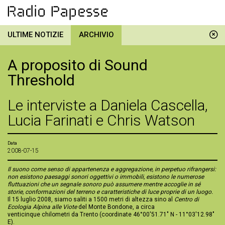
ULTIME NOTIZIE
ARCHIVIO
A proposito di Sound
Threshold
Le interviste a Daniela Cascella,
Lucia Farinati e Chris Watson
Data
2008-07-15
Il suono come senso di appartenenza e aggregazione, in perpetuo rifrangersi:
non esistono paesaggi sonori oggettivi o immobili, esistono le numerose
fluttuazioni che un segnale sonoro può assumere mentre accoglie in sé
storie, conformazioni del terreno e caratteristiche di luce proprie di un luogo.
Il 15 luglio 2008, siamo saliti a 1500 metri di altezza sino al
Centro di
Ecologia Alpina alle Viote
del Monte Bondone, a circa
venticinque chilometri da Trento (coordinate 46°00'51.71" N - 11°03'12.98"
E).