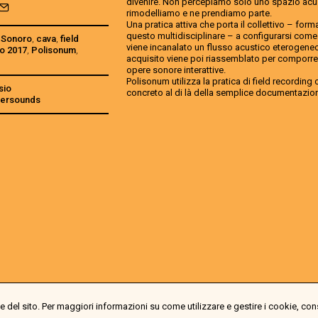
divenire. Non percepiamo solo uno spazio acust
rimodelliamo e ne prendiamo parte.
Una pratica attiva che porta il collettivo – form
questo multidisciplinare – a configurarsi come u
 Sonoro
,
cava
,
field
viene incanalato un flusso acustico eterogeneo.
o 2017
,
Polisonum
,
acquisito viene poi riassemblato per comporre
opere sonore interattive.
Polisonum utilizza la pratica di field recordin
sio
concreto al di là della semplice documentazio
atersounds
 del sito. Per maggiori informazioni su come utilizzare e gestire i cookie, con