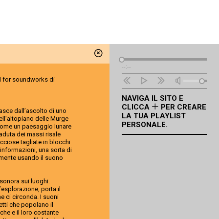
Lettore
--:--
Audio
ll for soundworks di
NAVIGA IL SITO E
CLICCA
PER CREARE
sce dall’ascolto di uno
LA TUA PLAYLIST
dell’altopiano delle Murge
PERSONALE.
 come un paesaggio lunare
caduta dei massi risale
occiose tagliate in blocchi
 informazioni, una sorta di
temente usando il suono
e sonora sui luoghi.
l’esplorazione, porta il
e ci circonda. I suoni
etti che popolano il
che e il loro costante