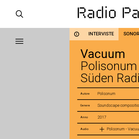
INTERVISTE
SONO
i
Vacuum
Polisonum
Süden Rad
Polisonum
Autore
Soundscape compositi
Genere
2017
Anno
Polisonum - Vacu
Audio