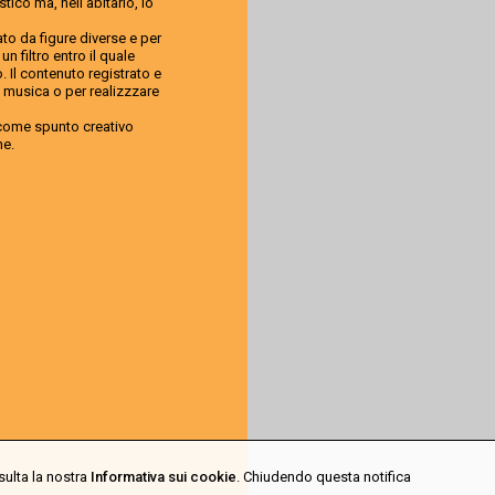
ico ma, nell’abitarlo, lo
ato da figure diverse e per
n filtro entro il quale
 Il contenuto registrato e
 musica o per realizzzare
g come spunto creativo
ne.
sulta la nostra
Informativa sui cookie
. Chiudendo questa notifica