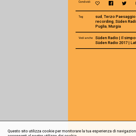
Condividi
sud
,
Terzo Paesaggio
Tag
recording
,
Süden Radi
Puglia
,
Murgia
Süden Radio | Il simpo
Vedi anche
Süden Radio 2017 | L
Questo sito utilizza cookie per monitorare la tua esperienza di navigazione
acconsenti al nostro utilizzo dei cookie.