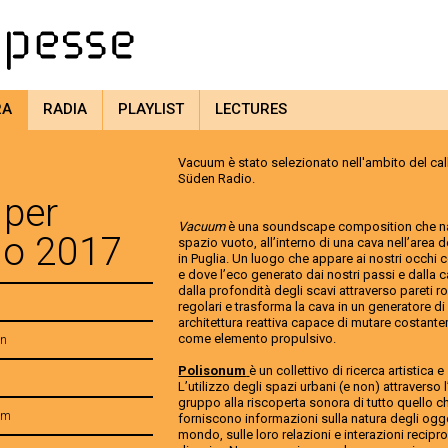
RA
RADIA
PLAYLIST
LECTURES
Vacuum è stato selezionato nell'ambito del ca
Süden Radio.
 per
Vacuum
è una soundscape composition che na
io 2017
spazio vuoto, all’interno di una cava nell’area 
in Puglia. Un luogo che appare ai nostri occhi
e dove l’eco generato dai nostri passi e dalla 
dalla profondità degli scavi attraverso pareti r
regolari e trasforma la cava in un generatore di
architettura reattiva capace di mutare costan
come elemento propulsivo.
on
Polisonum
è un collettivo di ricerca artistica 
L’utilizzo degli spazi urbani (e non) attraverso 
gruppo alla riscoperta sonora di tutto quello ch
um
forniscono informazioni sulla natura degli ogg
mondo, sulle loro relazioni e interazioni recipro