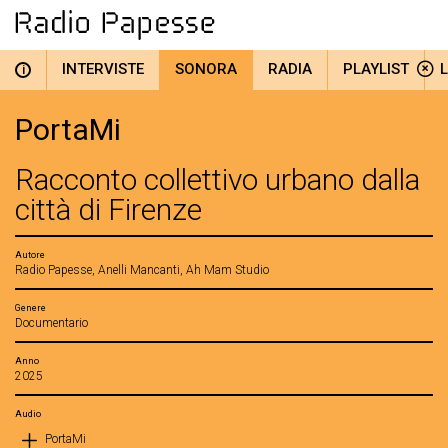
INTERVISTE
SONORA
RADIA
PLAYLIST
i
PortaMi
Racconto collettivo urbano dalla
città di Firenze
Autore
Radio Papesse, Anelli Mancanti, Ah Mam Studio
Genere
Documentario
Anno
2025
Audio
PortaMi