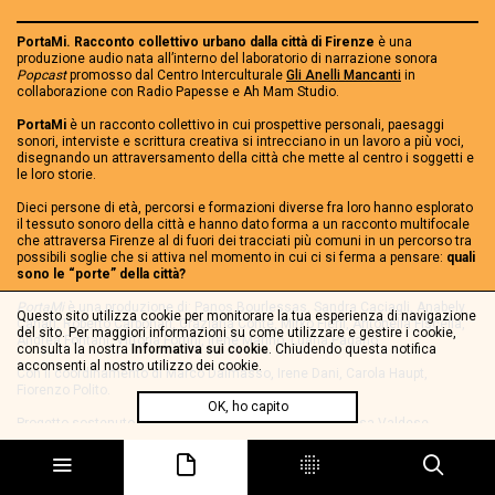
PortaMi. Racconto collettivo urbano dalla città di Firenze
è una
produzione audio nata all’interno del laboratorio di narrazione sonora
Popcast
promosso dal Centro Interculturale
Gli Anelli Mancanti
in
collaborazione con Radio Papesse e Ah Mam Studio.
PortaMi
è un racconto collettivo in cui prospettive personali, paesaggi
sonori, interviste e scrittura creativa si intrecciano in un lavoro a più voci,
disegnando un attraversamento della città che mette al centro i soggetti e
le loro storie.
Dieci persone di età, percorsi e formazioni diverse fra loro hanno esplorato
il tessuto sonoro della città e hanno dato forma a un racconto multifocale
che attraversa Firenze al di fuori dei tracciati più comuni in un percorso tra
possibili soglie che si attiva nel momento in cui ci si ferma a pensare:
quali
sono le “porte” della città?
PortaMi
è una produzione di: Panos Bourlessas, Sandra Caciagli, Anabely
Questo sito utilizza cookie per monitorare la tua esperienza di navigazione
Cañari, Roberto Carbonari, Graziana Conte, Mirko Fierli, Antonella Fiscella,
del sito. Per maggiori informazioni su come utilizzare e gestire i cookie,
Andrea Fontani, Vittoria Fortini, Irene Marino, Luana Pagano.
consulta la nostra
Informativa sui cookie
. Chiudendo questa notifica
acconsenti al nostro utilizzo dei cookie.
Con il coordinamento di Marco Dalmasso, Irene Dani, Carola Haupt,
Fiorenzo Polito.
OK, ho capito
Progetto sostenuto con i fondi "Otto per MIlle" della Chiesa Valdese.