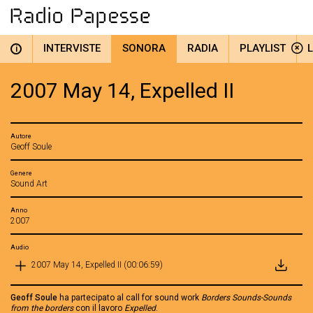
INTERVISTE
SONORA
RADIA
PLAYLIST
i
2007 May 14, Expelled II
Autore
Geoff Soule
Genere
Sound Art
Anno
2007
Audio
2007 May 14, Expelled II (00:06:59)
Geoff Soule
ha partecipato al call for sound work
Borders Sounds-Sounds
from the borders
con il lavoro
Expelled
.