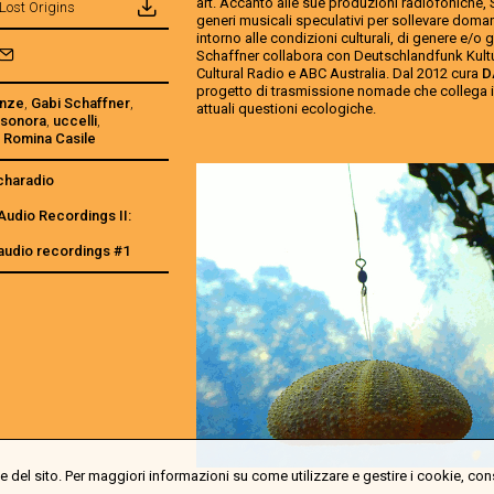
art. Accanto alle sue produzioni radiofoniche, 
Lost Origins
generi musicali speculativi per sollevare dom
intorno alle condizioni culturali, di genere e/o 
Schaffner collabora con Deutschlandfunk Kultu
Cultural Radio e ABC Australia. Dal 2012 cura
D
progetto di trasmissione nomade che collega i
enze
,
Gabi Schaffner
,
attuali questioni ecologiche.
sonora
,
uccelli
,
,
Romina Casile
charadio
Audio Recordings II:
audio recordings #1
 del sito. Per maggiori informazioni su come utilizzare e gestire i cookie, con