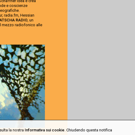
Schaffner idea e crea
ande e coscienze
geografiche.
r, radia.fm, Hessian
ATSCHA RADIO
, un
l mezzo radiofonico alle
sulta la nostra
Informativa sui cookie
. Chiudendo questa notifica