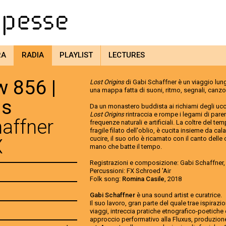
RA
RADIA
PLAYLIST
LECTURES
 856 |
Lost Origins
di Gabi Schaffner è un viaggio lun
una mappa fatta di suoni, ritmo, segnali, canzon
ns
Da un monastero buddista ai richiami degli uccel
Lost Origins
rintraccia e rompe i legami di paren
haffner
frequenze naturali e artificiali. La coltre del te
fragile filato dell'oblio, è cucita insieme da c
cucire, il suo orlo è ricamato con il canto delle 
X
mano che batte il tempo.
Registrazioni e composizione: Gabi Schaffner,
Percussioni: FX Schroed 'Air
Folk song:
Romina Casile
, 2018
Gabi Schaffner
è una sound artist e curatrice.
Il suo lavoro, gran parte del quale trae ispirazi
viaggi, intreccia pratiche etnografico-poetiche
approccio performativo alla Fluxus, produzion