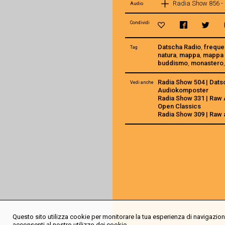
Radia Show 856 - 
Audio
Condividi
Datscha Radio
,
frequ
Tag
natura
,
mappa
,
mappa 
buddismo
,
monastero
Radia Show 504 | Dats
Vedi anche
Audiokomposter
Radia Show 331 | Raw 
Open Classics
Radia Show 309 | Raw 
Questo sito utilizza cookie per monitorare la tua esperienza di navigazione
acconsenti al nostro utilizzo dei cookie.