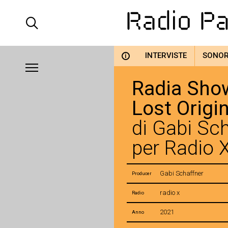
INTERVISTE
SONO
i
Radia Show
Lost Origi
di Gabi Sc
per Radio 
Gabi Schaffner
Producer
radio x
Radio
2021
Anno