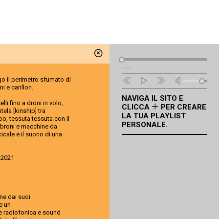
Lettore
--:--
Audio
go il perimetro sfumato di
i e carillon.
NAVIGA IL SITO E
li fino a droni in volo,
CLICCA
PER CREARE
tela [kinship] tra
LA TUA PLAYLIST
mpo, tessuta tessuta con il
PERSONALE.
alabroni e macchine da
cicale e il suono di una
 2021
one dai suoi
 e un
e radiofonica e sound