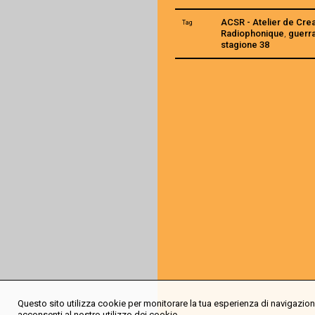
ACSR - Atelier de Cre
Tag
Radiophonique
,
guerr
stagione 38
Questo sito utilizza cookie per monitorare la tua esperienza di navigazione
acconsenti al nostro utilizzo dei cookie.