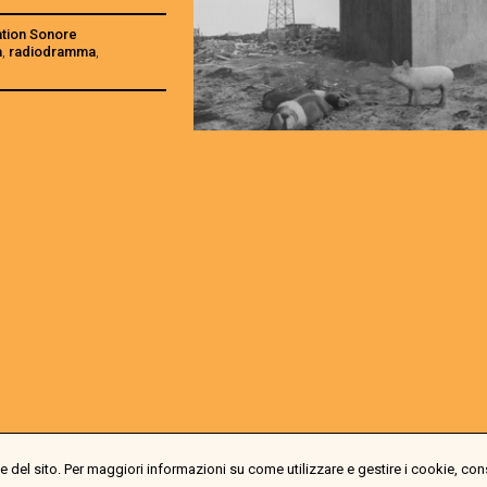
ation Sonore
a
,
radiodramma
,
 del sito. Per maggiori informazioni su come utilizzare e gestire i cookie, con