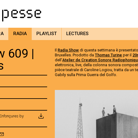
RA
RADIA
PLAYLIST
LECTURES
 609 |
Il
Radia Show
di questa settimana è presentat
Bruxelles. Prodotto da
Thomas Turine
per il
20
dell'
Atelier de Creation Sonore Radiophoniq
s
elettronica, live, della colonna sonora compos
pièce teatrale di Caroline Logiou, tratta da un 
Gabily sulla Prima Guerra del Golfo.
Enfonçures by