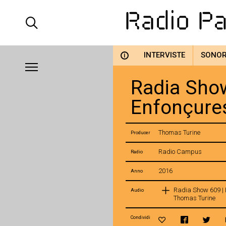
INTERVISTE
SONO
i
Radia Show
Enfonçure
Thomas Turine
Producer
Radio Campus
Radio
2016
Anno
Radia Show 609 | 
Audio
Thomas Turine
Condividi