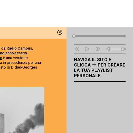
Lettore
--:--
Audio
o da
Radio Campus
,
mo anniversario
ue
è una versione
NAVIGA IL SITO E
ta in precedenza per una
CLICCA
PER CREARE
testo di Didier-Georges
LA TUA PLAYLIST
PERSONALE.