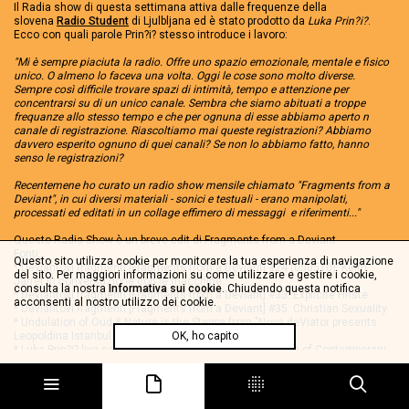
Il Radia show di questa settimana attiva dalle frequenze della
slovena
Radio Student
di Ljulbljana ed è stato prodotto da
Luka Prin?i?
.
Ecco con quali parole Prin?i? stesso introduce i lavoro:
"Mi è sempre piaciuta la radio. Offre uno spazio emozionale, mentale e fisico
unico. O almeno lo faceva una volta. Oggi le cose sono molto diverse.
Sempre così difficile trovare spazi di intimità, tempo e attenzione per
concentrarsi su di un unico canale. Sembra che siamo abituati a troppe
frequanze allo stesso tempo e che per ognuna di esse abbiamo aperto n
canale di registrazione. Riascoltiamo mai queste registrazioni? Abbiamo
davvero esperito ognuno di quei canali? Se non lo abbiamo fatto, hanno
senso le registrazioni?
Recentemene ho curato un radio show mensile chiamato "Fragments from a
Deviant", in cui diversi materiali - sonici e testuali - erano manipolati,
processati ed editati in un collage effimero di messaggi e riferimenti..."
Questo Radia Show è un breve edit di Fragments from a Deviant
Fonti:
Questo sito utilizza cookie per monitorare la tua esperienza di navigazione
* Deviantovi fragmenti [Fragments from a Deviant] #24 (050510): Keith
del sito. Per maggiori informazioni su come utilizzare e gestire i cookie,
Jarret in conversazione con le macchine
consulta la nostra
Informativa sui cookie
. Chiudendo questa notifica
* Deviantovi fragmenti [Fragments from a Deviant] #33: Explicite Hriste
acconsenti al nostro utilizzo dei cookie.
* Deviantovi fragmenti [Fragments from a Deviant] #35: Christian Sexuality
* Undulation of Oud & Nature is the Steppe from "Nova deViator presents
Leopoldina Istanbul (from contract to ritual)"
OK, ho capito
* Luka Prin?i? live sound performance at R≈†44, Museum of Contemporary
Art Metelkova, Ljubljana
* "switch" by Luka Prin?i? (unpublished)