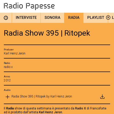
INTERVISTE
SONORA
RADIA
PLAYLIST
i
Radia Show 395 | Ritopek
Producer
Karl Heinz Jeron
Radio
radio x
Anno
2012
Audio
Radia Show 395 | Ritopek by Karl Heinz Jeron
Il
Radia
show di questa settimana è presentato da
Radio X
di Francoforte
ed è prodotto dall'artista
Karl Heinz Jeron
.