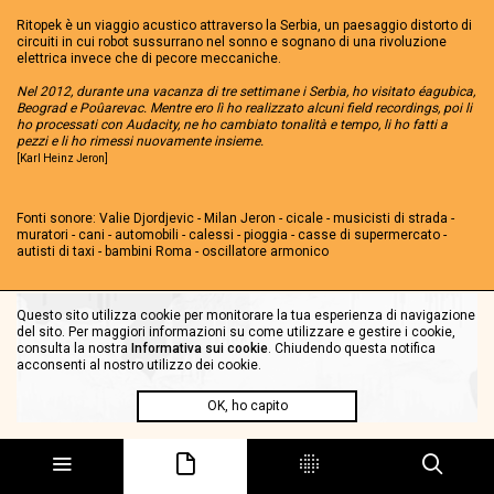
Ritopek è un viaggio acustico attraverso la Serbia, un paesaggio distorto di
circuiti in cui robot sussurrano nel sonno e sognano di una rivoluzione
elettrica invece che di pecore meccaniche.
Nel 2012, durante una vacanza di tre settimane i Serbia, ho visitato éagubica,
Beograd e Poûarevac. Mentre ero lì ho realizzato alcuni field recordings, poi li
ho processati con Audacity, ne ho cambiato tonalità e tempo, li ho fatti a
pezzi e li ho rimessi nuovamente insieme.
[Karl Heinz Jeron]
Fonti sonore: Valie Djordjevic - Milan Jeron - cicale - musicisti di strada -
muratori - cani - automobili - calessi - pioggia - casse di supermercato -
autisti di taxi - bambini Roma - oscillatore armonico
Questo sito utilizza cookie per monitorare la tua esperienza di navigazione
del sito. Per maggiori informazioni su come utilizzare e gestire i cookie,
consulta la nostra
Informativa sui cookie
. Chiudendo questa notifica
acconsenti al nostro utilizzo dei cookie.
OK, ho capito