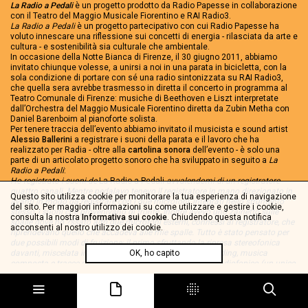
La Radio a Pedali
è un progetto prodotto da Radio Papesse in collaborazione
con il Teatro del Maggio Musicale Fiorentino e RAI Radio3.
La Radio a Pedali
è un progetto partecipativo con cui Radio Papesse ha
voluto innescare una riflessione sui concetti di energia - rilasciata da arte e
cultura - e sostenibilità sia culturale che ambientale.
In occasione della Notte Bianca di Firenze, il 30 giugno 2011, abbiamo
invitato chiunque volesse, a unirsi a noi in una parata in bicicletta, con la
sola condizione di portare con sé una radio sintonizzata su RAI Radio3,
che quella sera avrebbe trasmesso in diretta il concerto in programma al
Teatro Comunale di Firenze: musiche di Beethoven e Liszt interpretate
dall’Orchestra del Maggio Musicale Fiorentino diretta da Zubin Metha con
Daniel Barenboim al pianoforte solista.
Per tenere traccia dell’evento abbiamo invitato il musicista e sound artist
Alessio Ballerini
a registrare i suoni della parata e il lavoro che ha
realizzato per Radia - oltre alla
cartolina sonora
dell’evento - è solo una
parte di un articolato progetto sonoro che ha sviluppato in seguito a
La
Radio a Pedali
:
Ho registrato i suoni de
La Radio a Pedali
avvalendomi di un registratore
quattro canali. Mentre pedalavo tenevo il registratore in mano direzionato in
Questo sito utilizza cookie per monitorare la tua esperienza di navigazione
avanti in modo da registrare con i due microfoni, integrati nello strumento
del sito. Per maggiori informazioni su come utilizzare e gestire i cookie,
stesso, i suoni che provenivano di fronte. Inoltre avevo uno zainetto sulle
consulta la nostra
Informativa sui cookie
. Chiudendo questa notifica
spalle dove ho ?ssato altri due microfoni esterni, connessi al registratore, che
acconsenti al nostro utilizzo dei cookie.
riprendevano quello che accadeva alle mie spalle. Tutto è stato pensato per
due possibili modi di fruizione: il primo sfruttando la ripresa stereofonica
davanti, miscelata in post produzione ad altri ?elds recording, musica
OK, ho capito
composta e tracce di Beethoven e Liszt per un prodotto radiofonico (un unico
file di venticinque minuti) e una futura pubblicazione per un'eventuale label
(sei tracce sonore); per il secondo grazie alla ripresa su quattro canali, ho
ricreato l?ambiente sonoro della pedalata aggiungendo ulteriori sonorità in
modo da aumentare l?immaginario dei fruitori che si troveranno al centro di