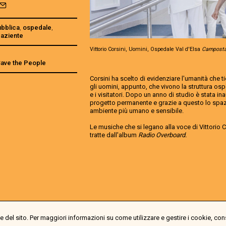
ubblica
,
ospedale
,
paziente
Vittorio Corsini, Uomini, Ospedale Val d'Elsa
Camposta
 Save the People
Corsini ha scelto di evidenziare l'umanità che t
gli uomini, appunto, che vivono la struttura ospe
e i visitatori. Dopo un anno di studio è stata in
progetto permanente e grazie a questo lo spazi
ambiente più umano e sensibile.
Le musiche che si legano alla voce di Vittorio 
tratte dall'album
Radio Overboard.
 del sito. Per maggiori informazioni su come utilizzare e gestire i cookie, con