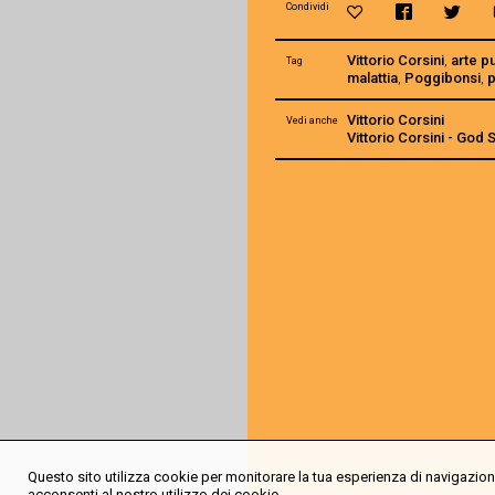
Condividi
Vittorio Corsini
,
arte p
Tag
malattia
,
Poggibonsi
,
Vittorio Corsini
Vedi anche
Vittorio Corsini - God
Questo sito utilizza cookie per monitorare la tua esperienza di navigazione
acconsenti al nostro utilizzo dei cookie.