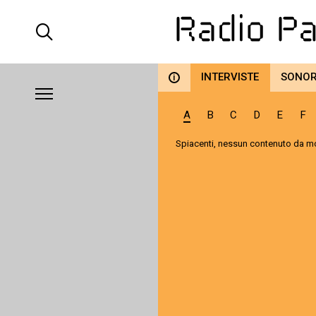
INTERVISTE
SONO
i
A
B
C
D
E
F
Spiacenti, nessun contenuto da mo