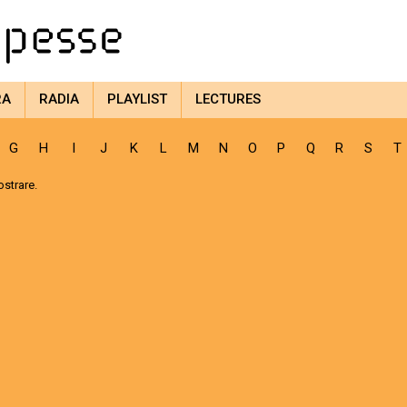
RA
RADIA
PLAYLIST
LECTURES
G
H
I
J
K
L
M
N
O
P
Q
R
S
T
strare.