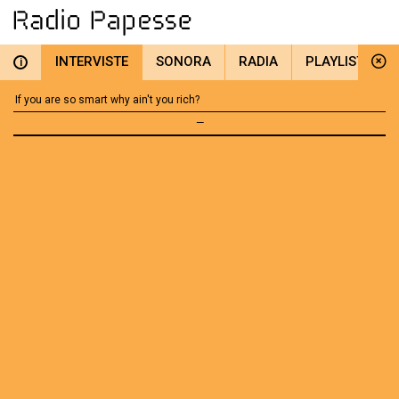
INTERVISTE
SONORA
RADIA
PLAYLIST
i
If you are so smart why ain't you rich?
—